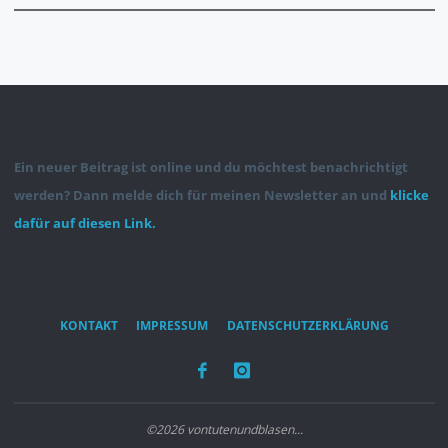
SAARLOUIS"
Ein neuer Beitrag ist online und du möchtest benachrichtigt
werden? Dann melde dich für meinen Newsletter an und
klicke
dafür auf diesen Link.
KONTAKT
IMPRESSUM
DATENSCHUTZERKLÄRUNG
©2026 vontutenundblasen...