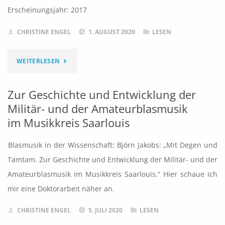
Erscheinungsjahr: 2017
CHRISTINE ENGEL
1. AUGUST 2020
LESEN
"100
WEITERLESEN
JAHRE
Zur Geschichte und Entwicklung der
JAZZ.
Militär- und der Amateurblasmusik
im Musikkreis Saarlouis
VON
DER
Blasmusik in der Wissenschaft: Björn Jakobs: „Mit Degen und
Tamtam. Zur Geschichte und Entwicklung der Militär- und der
KLASSIK
Amateurblasmusik im Musikkreis Saarlouis.“ Hier schaue ich
BIS
mir eine Doktorarbeit näher an.
ZUR
CHRISTINE ENGEL
5. JULI 2020
LESEN
MODERNE"