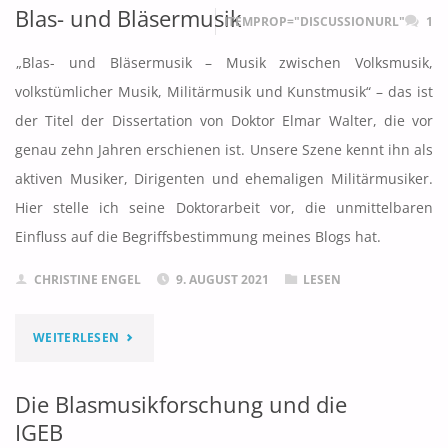
Blas- und Bläsermusik
ITEMPROP="DISCUSSIONURL"
1
IN
„Blas- und Bläsermusik – Musik zwischen Volksmusik,
VEREINEN"
volkstümlicher Musik, Militärmusik und Kunstmusik“ – das ist
der Titel der Dissertation von Doktor Elmar Walter, die vor
genau zehn Jahren erschienen ist. Unsere Szene kennt ihn als
aktiven Musiker, Dirigenten und ehemaligen Militärmusiker.
Hier stelle ich seine Doktorarbeit vor, die unmittelbaren
Einfluss auf die Begriffsbestimmung meines Blogs hat.
CHRISTINE ENGEL
9. AUGUST 2021
LESEN
"BLAS-
WEITERLESEN
UND
Die Blasmusikforschung und die
BLÄSERMUSIK"
IGEB