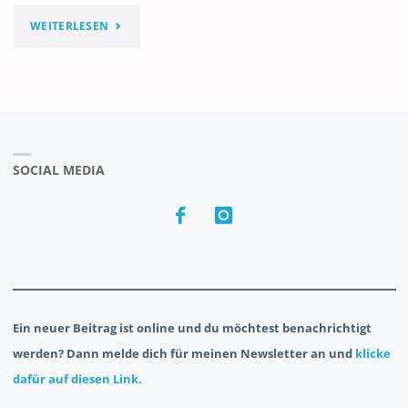
"ZUR
WEITERLESEN
GESCHICHTE
UND
ENTWICKLUNG
SOCIAL MEDIA
DER
MILITÄR-
UND
DER
AMATEURBLASMUSIK
Ein neuer Beitrag ist online und du möchtest benachrichtigt
IM
werden? Dann melde dich für meinen Newsletter an und
klicke
dafür auf diesen Link.
MUSIKKREIS