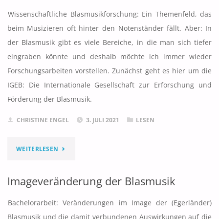
Wissenschaftliche Blasmusikforschung: Ein Themenfeld, das
beim Musizieren oft hinter den Notenständer fällt. Aber: In
der Blasmusik gibt es viele Bereiche, in die man sich tiefer
eingraben könnte und deshalb möchte ich immer wieder
Forschungsarbeiten vorstellen. Zunächst geht es hier um die
IGEB: Die Internationale Gesellschaft zur Erforschung und
Förderung der Blasmusik.
CHRISTINE ENGEL
3. JULI 2021
LESEN
"DIE
WEITERLESEN
BLASMUSIKFORSCHUNG
Imageveränderung der Blasmusik
UND
Bachelorarbeit: Veränderungen im Image der (Egerländer)
DIE
Blasmusik und die damit verbundenen Auswirkungen auf die