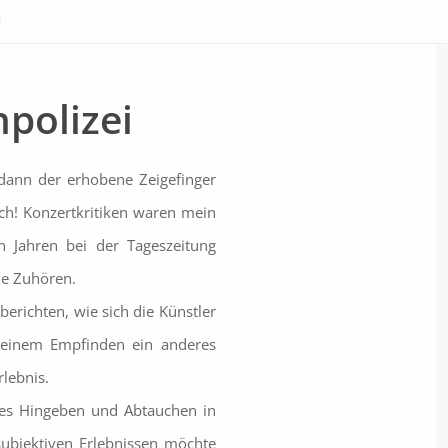
I
polizei
dann der erhobene Zeigefinger
ch! Konzertkritiken waren mein
n Jahren bei der Tageszeitung
ue Zuhören.
erichten, wie sich die Künstler
meinem Empfinden ein anderes
lebnis.
es Hingeben und Abtauchen in
ubjektiven Erlebnissen möchte