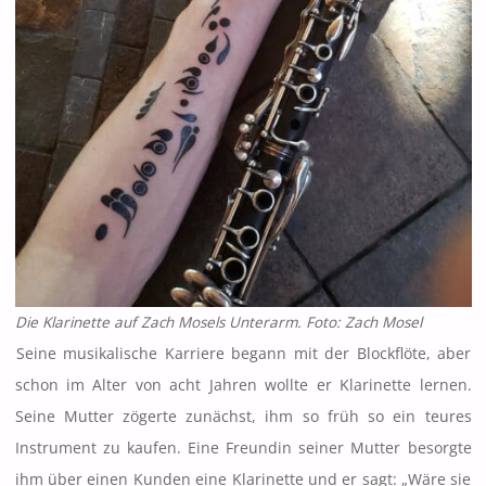
Die Klarinette auf Zach Mosels Unterarm. Foto: Zach Mosel
Seine musikalische Karriere begann mit der Blockflöte, aber
schon im Alter von acht Jahren wollte er Klarinette lernen.
Seine Mutter zögerte zunächst, ihm so früh so ein teures
Instrument zu kaufen. Eine Freundin seiner Mutter besorgte
ihm über einen Kunden eine Klarinette und er sagt: „Wäre sie