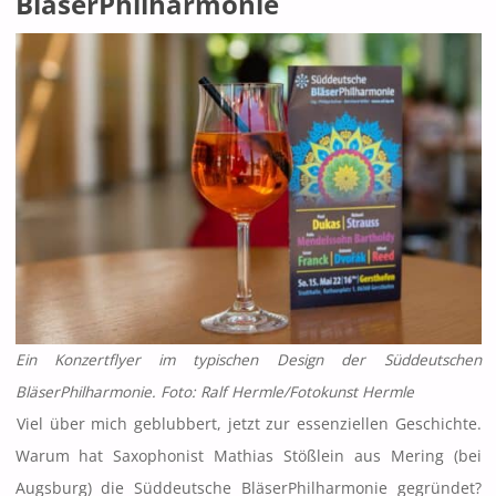
BläserPhilharmonie
Ein Konzertflyer im typischen Design der Süddeutschen
BläserPhilharmonie. Foto: Ralf Hermle/Fotokunst Hermle
Viel über mich geblubbert, jetzt zur essenziellen Geschichte.
Warum hat Saxophonist Mathias Stößlein aus Mering (bei
Augsburg) die Süddeutsche BläserPhilharmonie gegründet?