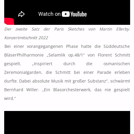
Der zweite Satz der Paris Sketches von Martin Ellerby.
Konzertmitschnitt 2022
Bei einer vorangegangenen Phase hatte die Süddeutsche
BläserPhilharmonie „Selamlik op.48/1“ von Florent Schmitt
gespielt. „Inspiriert durch die osmanischen
Zeremonialgarden, die Schmitt bei einer Parade erleben
durfte. Dabei absolute Musik mit großer Substanz“, schwärmt
Bernhard Willer. „Ein Blasorchesterwerk, das nie gespielt
wird.“