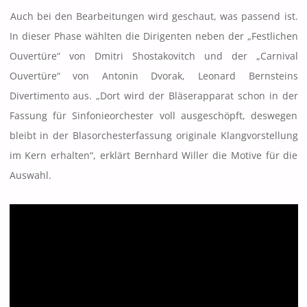
Auch bei den Bearbeitungen wird geschaut, was passend ist.
In dieser Phase wählten die Dirigenten neben der „Festlichen
Ouvertüre“ von Dmitri Shostakovitch und der „Carnival
Ouvertüre“ von Antonin Dvorak, Leonard Bernsteins
Divertimento aus. „Dort wird der Bläserapparat schon in der
Fassung für Sinfonieorchester voll ausgeschöpft, deswegen
bleibt in der Blasorchesterfassung originale Klangvorstellung
im Kern erhalten“, erklärt Bernhard Willer die Motive für die
Auswahl.